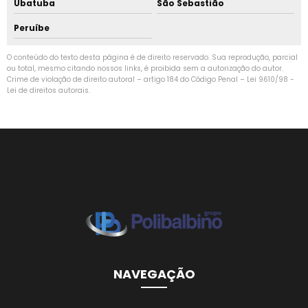
Ubatuba
São Sebastião
Peruíbe
O conteúdo do texto desta página é de direito reservado. Sua reprodução, parcial
ou total, mesmo citando nossos links, é proibida sem a autorização do autor.
Crime de violação de direito autoral – artigo 184 do Código Penal –
Lei 9610/98 -
Lei de direitos autorais
.
NAVEGAÇÃO