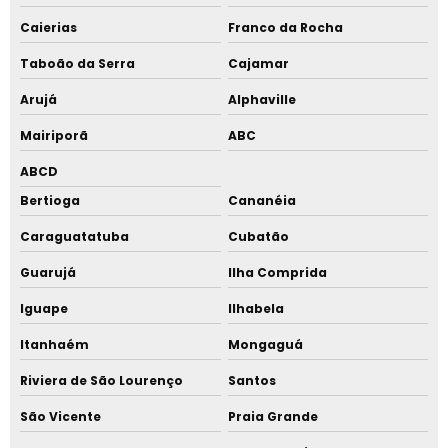
Caierias
Franco da Rocha
Taboão da Serra
Cajamar
Arujá
Alphaville
Mairiporã
ABC
ABCD
Bertioga
Cananéia
Caraguatatuba
Cubatão
Guarujá
Ilha Comprida
Iguape
Ilhabela
Itanhaém
Mongaguá
Riviera de São Lourenço
Santos
São Vicente
Praia Grande