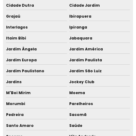
Epdm onde comprar
Cidade Dutra
Cidade Jardim
Fabricante de policarbonato em SP
Grajaú
Ibirapuera
Interlagos
Ipiranga
Distribuidora de polipropileno
Itaim Bibi
Jabaquara
Distribuidora de polipropileno SP
Jardim Ângela
Jardim América
Plásticos de engenharia sp
Jardim Europa
Jardim Paulista
Fabricantes de nylon em SP
Jardim Paulistano
Jardim São Luiz
Jardins
Jockey Club
Fabricantes de plásticos de engenharia
M'Boi Mirim
Moema
Distribuidora resina de policarbonato
Morumbi
Parelheiros
Elastômero onde comprar
Pedreira
Sacomã
Fabrica de poliestireno rj
Santo Amaro
Saúde