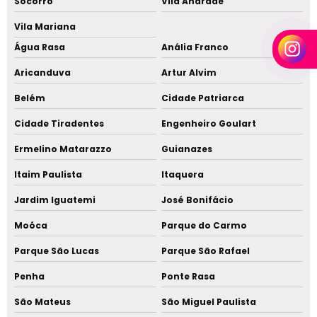
Socorro
Vila Andrade
Comprar ps cristal
Vila Mariana
Resina ps cristal
Água Rasa
Anália Franco
PS Cristal preço
Aricanduva
Artur Alvim
Belém
Cidade Patriarca
Composto nylon
Cidade Tiradentes
Engenheiro Goulart
Onde comprar poliestireno em sao paulo
Ermelino Matarazzo
Guianazes
Resina abs preço
Itaim Paulista
Itaquera
Poliacetal onde comprar
Jardim Iguatemi
José Bonifácio
Moóca
Parque do Carmo
Fornecedor de PP
Parque São Lucas
Parque São Rafael
Distribuidor de polímeros em sp
Penha
Ponte Rasa
Distribuidora de policarbonato
São Mateus
São Miguel Paulista