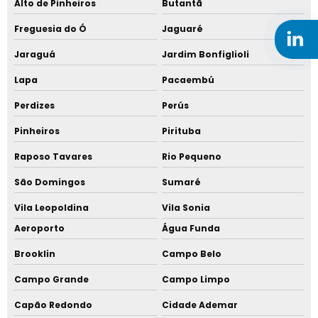
Empresa de reciclagem de plástico
Alto de Pinheiros
Butantã
Freguesia do Ó
Jaguaré
Elastômero preço
Jaraguá
Jardim Bonfiglioli
Poliacetal preço
Lapa
Pacaembú
Abs reciclado
Perdizes
Perús
TPE material
Pinheiros
Pirituba
Raposo Tavares
Rio Pequeno
Tpe termoplástico
São Domingos
Sumaré
TPV material
Vila Leopoldina
Vila Sonia
TPV termoplásticos
Aeroporto
Água Funda
Brooklin
Campo Belo
Fabrica de policarbonato pc em são paulo
Campo Grande
Campo Limpo
Policarbonato pc material
Capão Redondo
Cidade Ademar