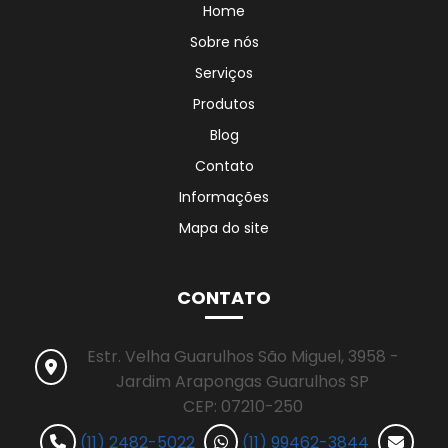
Home
Sobre nós
Serviços
Produtos
Blog
Contato
Informações
Mapa do site
CONTATO
Estr. Velha Guarulhos São Miguel, 3958 -
Jardim Arapongas Guarulhos SP
CEP: 07210-250
(11) 2482-5022
(11) 99462-3844