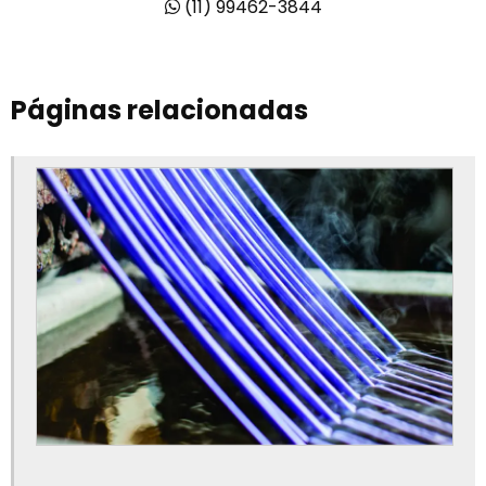
(11) 99462-3844
Empresas de reciclagem de polipropileno
Empresas de reciclagem de pp
Páginas relacionadas
Fabricantes de abs
Fabricantes de elastômeros termoplásticos
Fornecedores de polipropileno granulado
Indústria de resinas termoplásticas
Poliacetal resina
Poliamida resina
Polietileno de alta densidade preço
Polietileno granulado