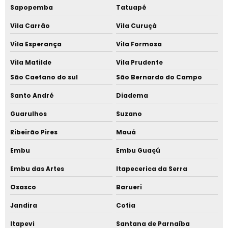
Empresas de resinas termoplásticas
Sapopemba
Tatuapé
Vila Carrão
Vila Curuçá
Epdm preço
Vila Esperança
Vila Formosa
Poliamida onde comprar
Vila Matilde
Vila Prudente
Policarbonato comprar rj
São Caetano do sul
São Bernardo do Campo
Elastômero valores
Santo André
Diadema
Guarulhos
Suzano
Fabrica de policarbonato sp
Ribeirão Pires
Mauá
Policarbonato onde comprar sp
Embu
Embu Guaçú
Embu das Artes
Itapecerica da Serra
Osasco
Barueri
Jandira
Cotia
Itapevi
Santana de Parnaíba