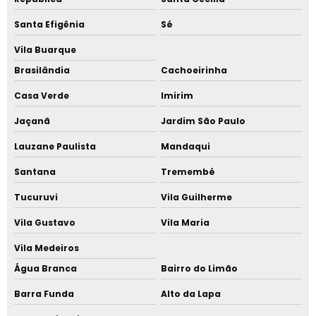
Santa Efigênia
Sé
Nylon com fibra de vidro
Vila Buarque
Resina de policarbonato
Brasilândia
Cachoeirinha
Poliestireno cristal resina
Casa Verde
Imirim
Jaçanã
Jardim São Paulo
Onde comprar resina de policarbonato
Lauzane Paulista
Mandaqui
Polipropileno resina
Santana
Tremembé
Resina san
Tucuruvi
Vila Guilherme
Poliestireno cristal preço
Vila Gustavo
Vila Maria
Vila Medeiros
Resinas plásticas importadas
Água Branca
Bairro do Limão
Polietileno comprar
Barra Funda
Alto da Lapa