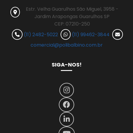
Estr. Velha Guarulhos São Miguel, 3958 -
Jardim Arapongas Guarulhos SP
CEP: 07210-250
(11) 2482-5022
(11) 99462-3844
comercial@polibalbino.com.br
SIGA-NOS!